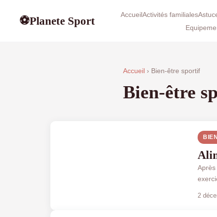
Accueil
Activités familiales
Astuc
Planete Sport
⚽
Equipemen
Accueil
› Bien-être sportif
Bien-être sp
BIE
Ali
Après 
exerci
2 déce