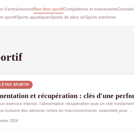
es d’entraînement
Bien-être sportif
Compétitions et événements
Conseils
t sportif
Sports aquatiques
Sports de plein air
Sports extrêmes
ortif
N-ÊTRE SPORTIF
mentation et récupération : clés d'une perf
un exercice intense, l'alimentation récupération joue un rôle fondament
ce incluent des aliments riches en macronutriments, essentiels pour ...
mbre 2024