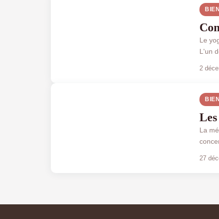
BIE
Com
Le yog
L'un d
2 déce
BIE
Les 
La méd
concen
27 dé